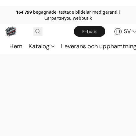
164 799
begagnade, testade bildelar med garanti i
Carparts4you webbutik
SV
E-butik
Hem
Katalog
Leverans och upphämtnin