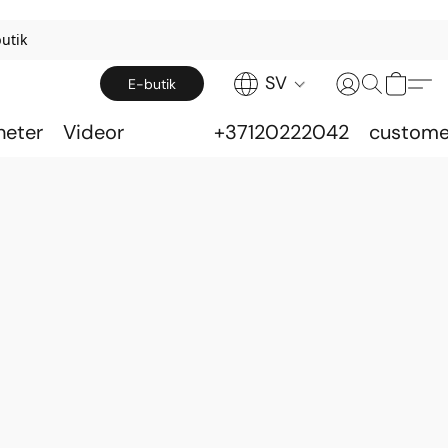
utik
SV
E-butik
heter
Videor
+37120222042
custome