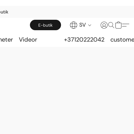
utik
SV
E-butik
heter
Videor
+37120222042
custome