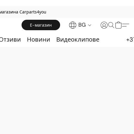
магазина Carparts4you
BG
Е-магазин
 Oтзиви
Новини
Видеоклипове
+3