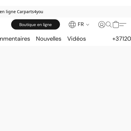
 en ligne Carparts4you
FR
Boutique en ligne
ommentaires
Nouvelles
Vidéos
+3712