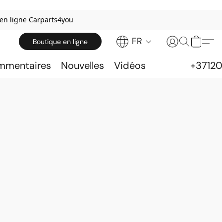
 en ligne Carparts4you
FR
Boutique en ligne
ommentaires
Nouvelles
Vidéos
+3712