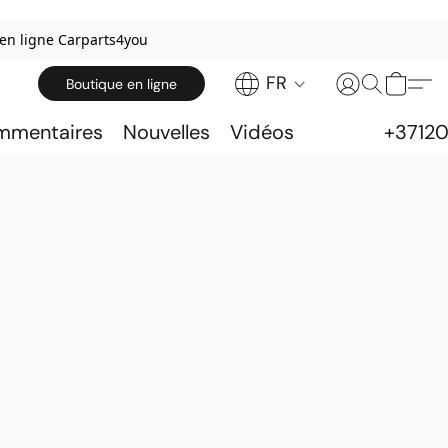
 en ligne Carparts4you
FR
Boutique en ligne
ommentaires
Nouvelles
Vidéos
+3712