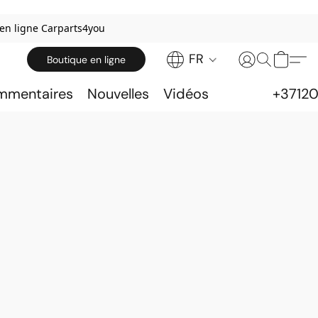
 en ligne Carparts4you
FR
Boutique en ligne
ommentaires
Nouvelles
Vidéos
+3712