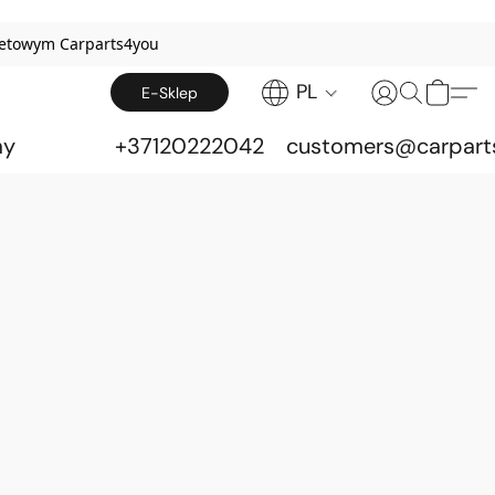
netowym Carparts4you
PL
E-Sklep
my
+37120222042
customers@carpart