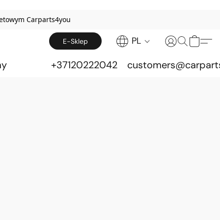
netowym Carparts4you
PL
E-Sklep
my
+37120222042
customers@carpart