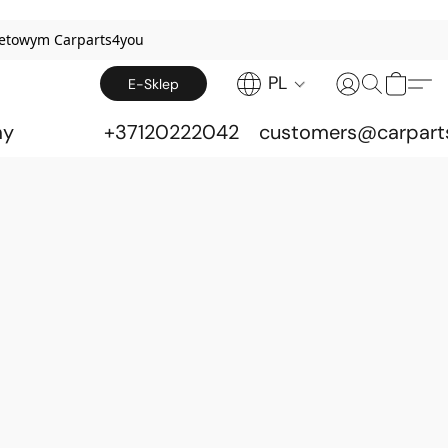
netowym Carparts4you
PL
E-Sklep
my
+37120222042
customers@carpart