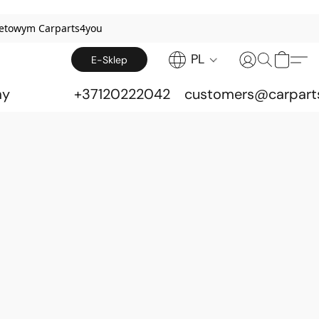
netowym Carparts4you
PL
E-Sklep
my
+37120222042
customers@carpart