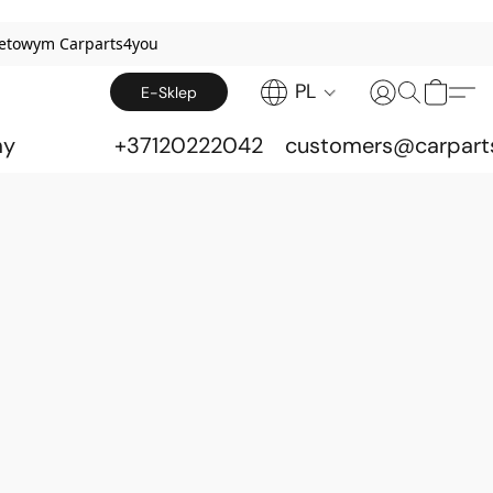
netowym Carparts4you
PL
E-Sklep
my
+37120222042
customers@carpart